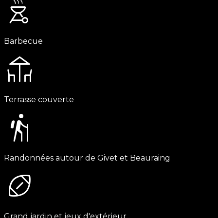
outdoor_grill
Barbecue
deck
Terrasse couverte
hiking
Randonnées autour de Givet et Beauraing
sports_football
Grand jardin et jeux d'extérieur