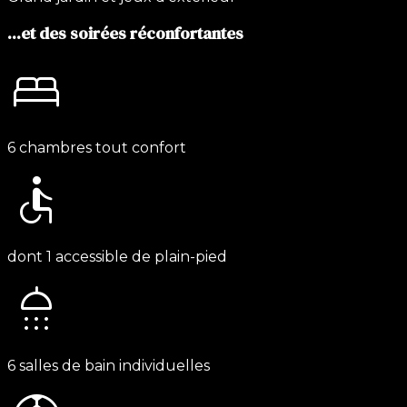
...et des soirées réconfortantes
bed
6 chambres tout confort
accessible
dont 1 accessible de plain-pied
shower
6 salles de bain individuelles